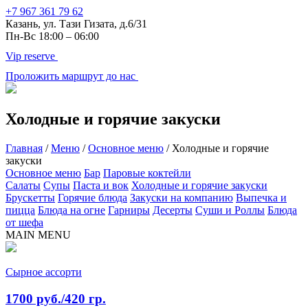
+7 967 361 79 62
Казань, ул. Тази Гизата, д.6/31
Пн-Вс 18:00 – 06:00
Vip reserve
Проложить маршрут до нас
Холодные и горячие закуски
Главная
/
Меню
/
Основное меню
/
Холодные и горячие
закуски
Основное меню
Бар
Паровые коктейли
Салаты
Супы
Паста и вок
Холодные и горячие закуски
Брускетты
Горячие блюда
Закуски на компанию
Выпечка и
пицца
Блюда на огне
Гарниры
Десерты
Суши и Роллы
Блюда
от шефа
MAIN MENU
Сырное ассорти
1700 руб./420 гр.