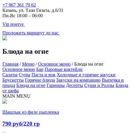
+7 967 361 79 62
Казань, ул. Тази Гизата, д.6/31
Пн-Вс 18:00 – 06:00
Vip reserve
Проложить маршрут до нас
Блюда на огне
Главная
/
Меню
/
Основное меню
/
Блюда на огне
Основное меню
Бар
Паровые коктейли
Салаты
Супы
Паста и вок
Холодные и горячие закуски
Брускетты
Горячие блюда
Закуски на компанию
Выпечка и
пицца
Блюда на огне
Гарниры
Десерты
Суши и Роллы
Блюда
от шефа
MAIN MENU
Шашлык из филе цыпленка
790 руб/220 гр