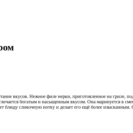
ром
етание вкусов. Нежное филе нерки, приготовленное на гриле, по
тличается богатым и насыщенным вкусом. Она маринуется в смеси
яет блюду сливочную нотку и делает его ещё более изысканным.